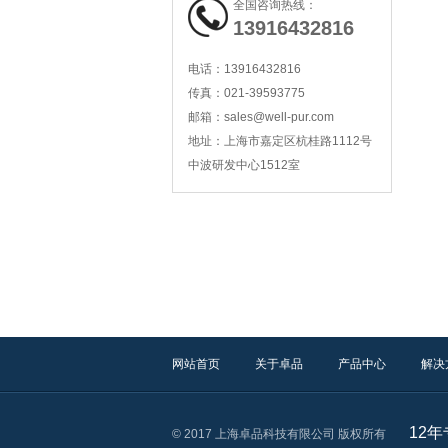
全国咨询热线：
13916432816
电话：
13916432816
传真：
021-39593775
邮箱：
sales@well-pur.com
地址：
上海市嘉定区杭桂路1112号
耐腐蚀金属折叠滤芯
中波研发中心1512室
Parker XtreamPure系列大流量滤芯
网站首页
关于卓品
产品中心
解决
12
© 2017 上海卓品科技有限公司 版权所有